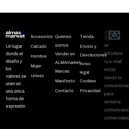
💌
Email
Accesorios
Quienes
Tienda
somos
Al
Un lugar
Calzado
Envíos y
introducir
donde el
Vender en
Devoluciones
Hombre
diseño y
tu e-mail
ALMAmarket
Aviso
Mujer
los
estás
Marcas
legal
Unisex
valores se
dando tu
Manifesto
Cookies
unen en
consentimie
Contacto
Privacidad
una única
para
forma de
enviarte
expresión.
comunicaci
comerciales