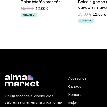
Bolsa Waffle marrón
Bolsa algodón 
15,00
€
12,00
€
verde mimbre
15,00
€
12,00
€
ORGANIC
ORGANIC
Accesorios
Calzado
Hombre
Un lugar donde el diseño y los
valores se unen en una única forma
Mujer