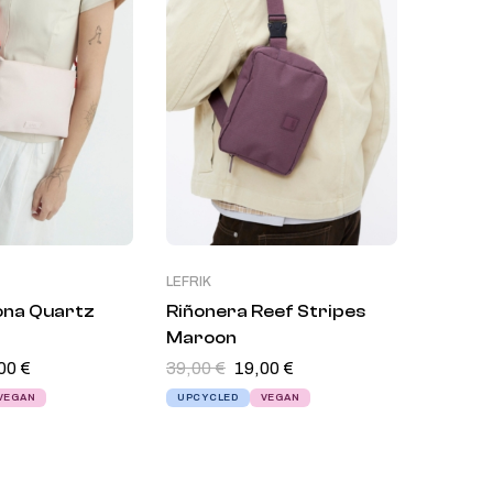
LEFRIK
LEFRIK
ona Quartz
Riñonera Reef Stripes
Riñone
Maroon
Cheet
,00
€
39,00
€
19,00
€
44,00
€
VEGAN
UPCYCLED
VEGAN
UPCYCL