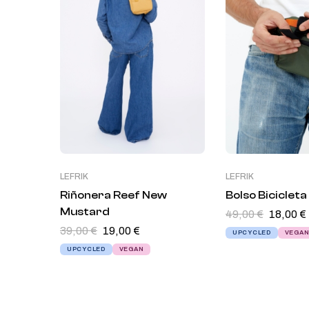
LEFRIK
LEFRIK
Riñonera Reef New
Bolso Bicicleta
Mustard
49,00
€
18,00
€
39,00
€
19,00
€
UPCYCLED
VEGA
UPCYCLED
VEGAN