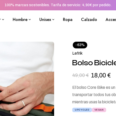
100% marcas sostenibles. Tarifa de servicio: 4,90€ por pedido.
r
Hombre
Unisex
Ropa
Calzado
Acces
-63%
Lefrik
Bolso Bicicl
18,00
€
49,00
€
El bolso Core Bike es u
transportar todos tus o
mientras usas la bicicle
UPCYCLED
VEGAN