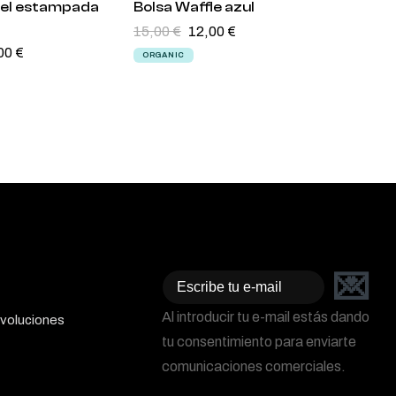
cel estampada
Bolsa Waffle azul
Bolsa 
15,00
€
12,00
€
marro
00
€
15,00
€
ORGANIC
ORGANI
💌
Email
Al introducir tu e-mail estás dando
voluciones
tu consentimiento para enviarte
comunicaciones comerciales.