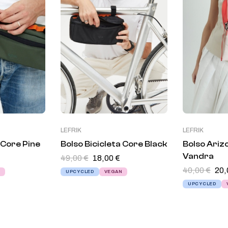
LEFRIK
LEFRIK
 Core Pine
Bolso Bicicleta Core Black
Bolso Ariz
49,00
€
18,00
€
Vandra
40,00
€
20
N
UPCYCLED
VEGAN
UPCYCLED