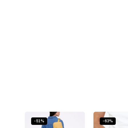
-51%
-63%