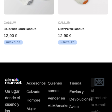
CAL·LUM
CAL·LUM
Buenos Días Socks
Disfruta Socks
12,90
€
12,90
€
UPCYCLED
UPCYCLED
💌
Email
Accesorios
Quienes
Tienda
somos
Al
Un lugar
Calzado
Envíos y
introducir
donde el
Vender en
Devoluciones
Hombre
diseño y
tu e-mail
ALMAmarket
Aviso
Mujer
los
estás