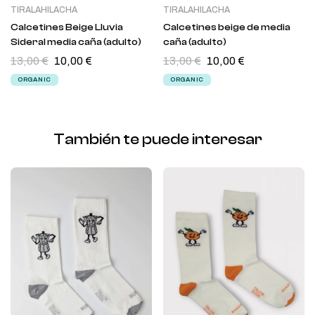
TIRALAHILACHA
TIRALAHILACHA
Calcetines Beige Lluvia
Calcetines beige de media
Sideral media caña (adulto)
caña (adulto)
13,00
€
10,00
€
13,00
€
10,00
€
ORGANIC
ORGANIC
También te puede interesar