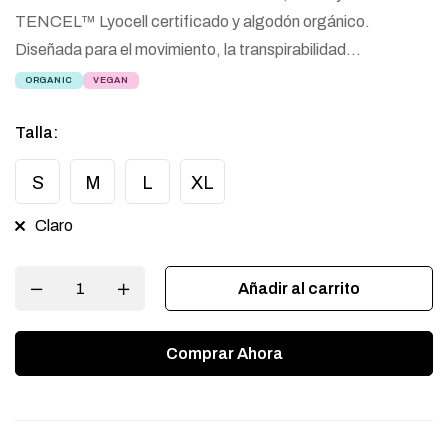
TENCEL™ Lyocell certificado y algodón orgánico.
Diseñada para el movimiento, la transpirabilidad…
ORGANIC
VEGAN
Talla
:
S
M
L
XL
Claro
Añadir al carrito
Comprar Ahora