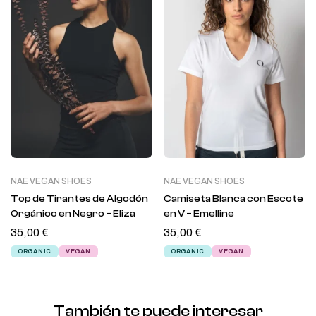
NAE VEGAN SHOES
NAE VEGAN SHOES
Top de Tirantes de Algodón
Camiseta Blanca con Escote
Orgánico en Negro – Eliza
en V – Emelline
35,00
€
35,00
€
ORGANIC
VEGAN
ORGANIC
VEGAN
También te puede interesar