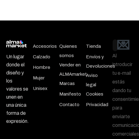
💌
Email
Accesorios
Quienes
Tienda
somos
Al
Un lugar
Calzado
Envíos y
introducir
donde el
Vender en
Devoluciones
Hombre
diseño y
tu e-mail
ALMAmarket
Aviso
Mujer
los
estás
Marcas
legal
Unisex
valores se
dando tu
Manifesto
Cookies
unen en
consentimie
Contacto
Privacidad
una única
para
forma de
enviarte
expresión.
comunicaci
comerciales