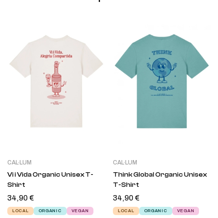
CAL·LUM
CAL·LUM
Vi i Vida Organic Unisex T-
Think Global Organic Unisex
Shirt
T-Shirt
34,90
€
34,90
€
LOCAL
ORGANIC
VEGAN
LOCAL
ORGANIC
VEGAN