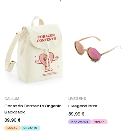
CAL·LUM
LIVEGENS
Corazón Contento Organic
Livegens Ibiza
Backpack
59,99
€
39,90
€
HANDMADE
VEGAN
LOCAL
ORGANIC