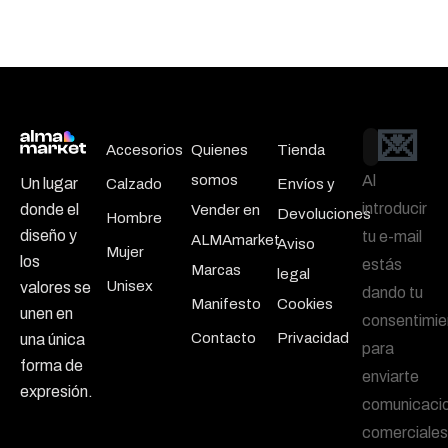
💌
Email
Accesorios
Quienes
Tienda
somos
Al
Un lugar
Calzado
Envíos y
introducir
donde el
Vender en
Devoluciones
Hombre
diseño y
tu e-mail
ALMAmarket
Aviso
Mujer
los
estás
Marcas
legal
Unisex
valores se
dando tu
Manifesto
Cookies
unen en
consentimie
Contacto
Privacidad
una única
para
forma de
enviarte
expresión.
comunicaci
comerciales