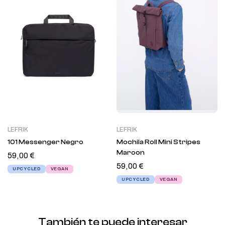
LEFRIK
LEFRIK
101 Messenger Negro
Mochila Roll Mini Stripes
Maroon
59,00
€
59,00
€
UPCYCLED
VEGAN
UPCYCLED
VEGAN
También te puede interesar