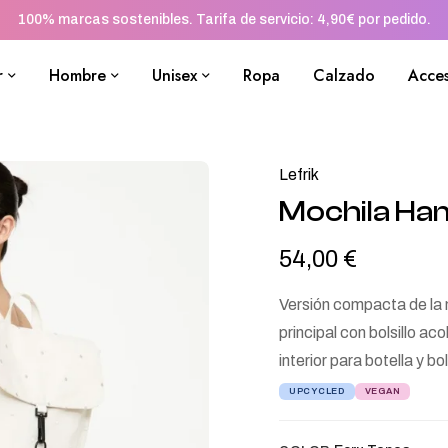
100% marcas sostenibles. Tarifa de servicio: 4,90€ por pedido.
r
Hombre
Unisex
Ropa
Calzado
Acces
Lefrik
Mochila Han
54,00
€
Versión compacta de la 
principal con bolsillo ac
interior para botella y b
UPCYCLED
VEGAN