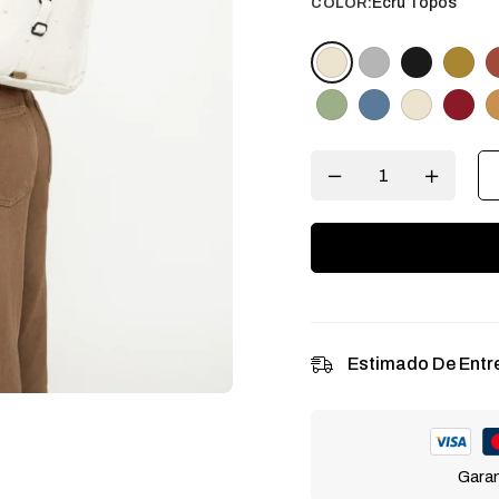
Ecru Topos
COLOR:
Estimado De Entr
Garan