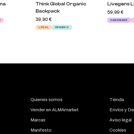
ana
Think Global Organic
Livegens 
Backpack
59,99
€
39,90
€
N
HANDMADE
LOCAL
ORGANIC
Quienes somos
Tienda
Vender en ALMAmarket
Envíos y De
Marcas
Aviso legal
Manifesto
Cookies