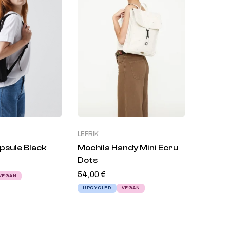
LEFRIK
psule Black
Mochila Handy Mini Ecru
Dots
54,00
€
VEGAN
UPCYCLED
VEGAN