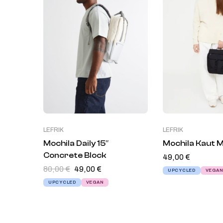
LEFRIK
LEFRIK
Mochila Daily 15″
Mochila Kaut M
Concrete Block
49,00
€
80,00
€
49,00
€
UPCYCLED
VEGA
UPCYCLED
VEGAN