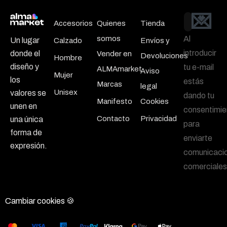
💌
Email
Accesorios
Quienes
Tienda
somos
Al
Un lugar
Calzado
Envíos y
introducir
donde el
Vender en
Devoluciones
Hombre
diseño y
tu e-mail
ALMAmarket
Aviso
Mujer
los
estás
Marcas
legal
Unisex
valores se
dando tu
Manifesto
Cookies
unen en
consentimie
Contacto
Privacidad
una única
para
forma de
enviarte
expresión.
comunicaci
comerciales
Cambiar cookies 🍪