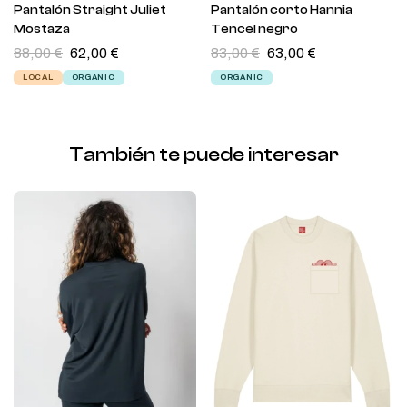
Pantalón Straight Juliet
Pantalón corto Hannia
Mostaza
Tencel negro
88,00
€
62,00
€
83,00
€
63,00
€
LOCAL
ORGANIC
ORGANIC
También te puede interesar