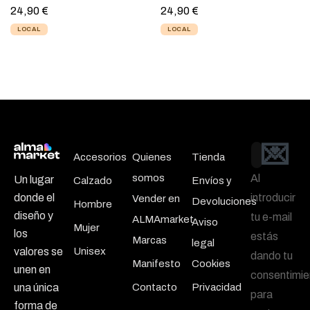
24,90
€
24,90
€
LOCAL
LOCAL
💌
Email
Accesorios
Quienes
Tienda
somos
Al
Un lugar
Calzado
Envíos y
introducir
donde el
Vender en
Devoluciones
Hombre
diseño y
tu e-mail
ALMAmarket
Aviso
Mujer
los
estás
Marcas
legal
Unisex
valores se
dando tu
Manifesto
Cookies
unen en
consentimie
Contacto
Privacidad
una única
para
forma de