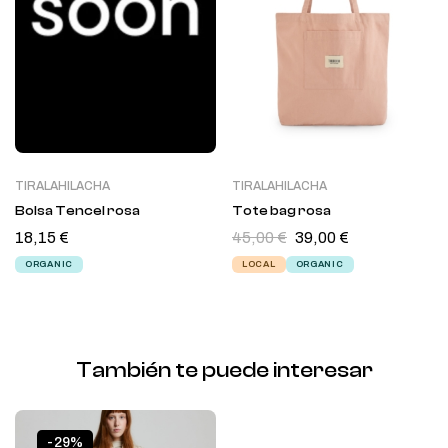
TIRALAHILACHA
TIRALAHILACHA
Bolsa Tencel rosa
Tote bag rosa
18,15
€
45,00
€
39,00
€
ORGANIC
LOCAL
ORGANIC
También te puede interesar
-29%