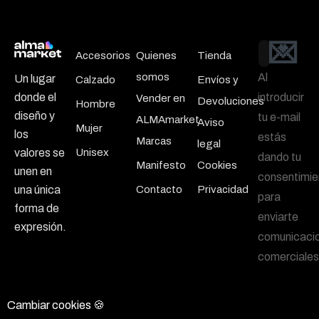
💌
Email
Accesorios
Quienes
Tienda
somos
Al
Un lugar
Calzado
Envíos y
introducir
donde el
Vender en
Devoluciones
Hombre
diseño y
tu e-mail
ALMAmarket
Aviso
Mujer
los
estás
Marcas
legal
Unisex
valores se
dando tu
Manifesto
Cookies
unen en
consentimie
Contacto
Privacidad
una única
para
forma de
enviarte
expresión.
comunicaci
comerciales
Cambiar cookies 🍪