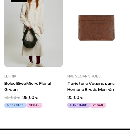
LEFRIK
NAE VEGAN SHOES
Bolso Biwa Micro Floral
Tarjetero Vegano para
Green
Hombre Breda Marrón
55,00
€
39,00
€
35,00
€
UPCYCLED
VEGAN
HANDMADE
VEGAN