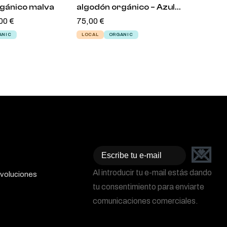
rgánico malva
algodón orgánico – Azul
algodó
00
€
alaska
75,00
€
mistra
70,00
€
ANIC
LOCAL
ORGANIC
LOCAL
💌
Email
Al introducir tu e-mail estás dando
voluciones
tu consentimiento para enviarte
comunicaciones comerciales.