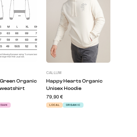
CAL·LUM
CAL·LUM
Green Organic
Happy Hearts Organic
Coffee
weatshirt
Unisex Hoodie
Organi
79,90
€
Sweats
69,90
€
EGAN
LOCAL
ORGANIC
LOCAL