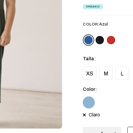
ORGANIC
Azul
COLOR:
Talla
:
XS
M
L
Color
:
Claro