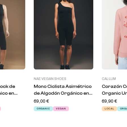
NAE VEGAN SHOES
CAL·LUM
lock de
Mono Ciclista Asimétrico
Corazón C
ico en
de Algodón Orgánico en
Organic U
 – Birdie
Negro – Cecily
69,00
€
Sweatshir
69,90
€
ORGANIC
VEGAN
LOCAL
ORG