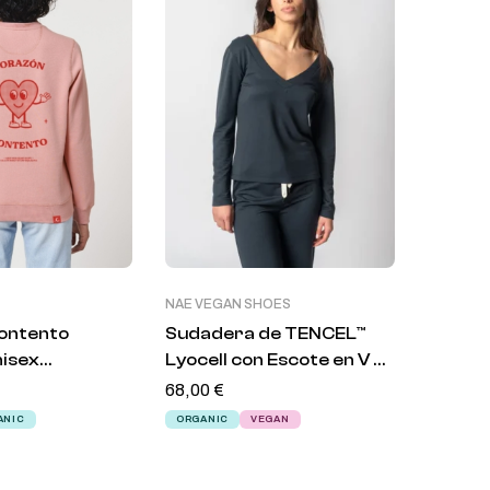
NAE VEGAN SHOES
NAE VEG
ontento
Sudadera de TENCEL™
Sudad
nisex
Lyocell con Escote en V en
Lyocell
t
Azul – Lenora
68,00
€
68,00
€
ANIC
ORGANIC
VEGAN
ORGANI