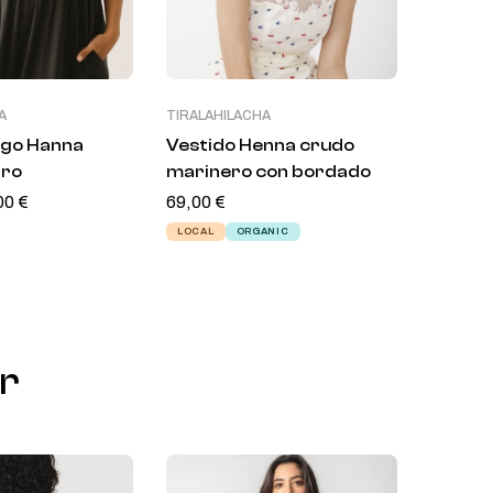
A
TIRALAHILACHA
TIRALAH
rgo Hanna
Vestido Henna crudo
Vestid
gro
marinero con bordado
Belma 
00
€
69,00
€
69,00
€
LOCAL
ORGANIC
ORGANI
r