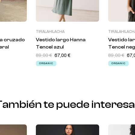
TIRALAHILACHA
TIRALAHILACH
a cruzado
Vestido largo Hanna
Vestido la
eral
Tencel azul
Tencel ne
89,00
€
67,00
€
89,00
€
67,
ORGANIC
ORGANIC
También te puede interesa