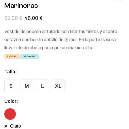
Marineras
65,00
€
46,00
€
Vestido de popelín entallado con tirantes finitos y escote
corazón con bonito detalle de guipur. En la parte trasera
lleva nido de abeja para que se ciña bien a tu…
LOCAL
ORGANIC
Talla
:
S
M
L
XL
Color
:
Claro