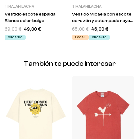
TIRALAHILACHA
TIRALAHILACHA
Vestido escote espalda
Vestido Micaela con escote
Bianca color beige
corazón y estampado rayas
marineras
69,00
€
49,00
€
65,00
€
46,00
€
ORGANIC
LOCAL
ORGANIC
También te puede interesar