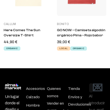
CAL·LUM
BONITO
Here Comes The Sun
GO NOW – Camiseta algodón
Oversize T-Shirt
orgánico Pima – Rojo babor
44,90
€
39,00
€
ORGANIC
LOCAL
ORGANIC
💌
Email
Accesorios
Quienes
Tienda
somos
Al
Un lugar
Calzado
Envíos y
introducir
donde el
Vender en
Devoluciones
Hombre
diseño y
tu e-mail