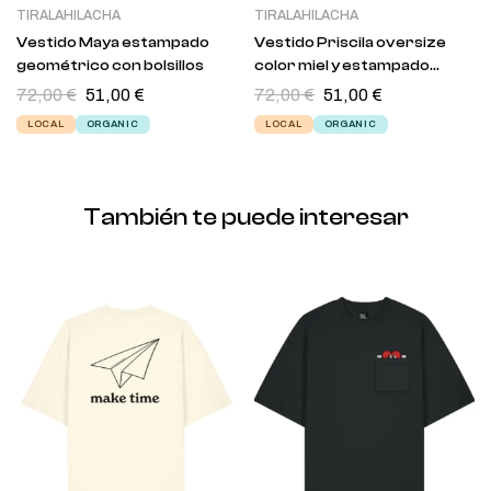
TIRALAHILACHA
TIRALAHILACHA
Vestido Maya estampado
Vestido Priscila oversize
geométrico con bolsillos
color miel y estampado
japones
72,00
€
51,00
€
72,00
€
51,00
€
LOCAL
ORGANIC
LOCAL
ORGANIC
También te puede interesar