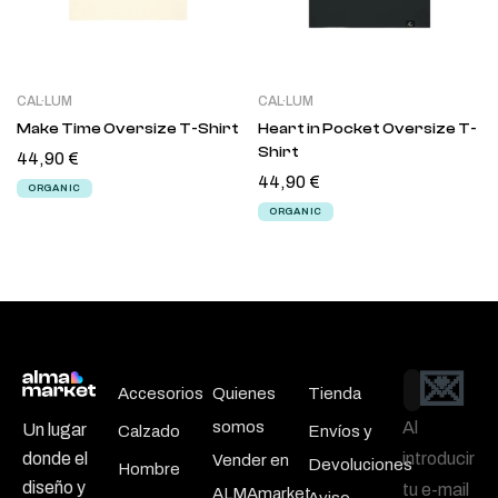
CAL·LUM
CAL·LUM
Make Time Oversize T-Shirt
Heart in Pocket Oversize T-
Shirt
44,90
€
44,90
€
ORGANIC
ORGANIC
💌
Email
Accesorios
Quienes
Tienda
somos
Al
Un lugar
Calzado
Envíos y
introducir
donde el
Vender en
Devoluciones
Hombre
diseño y
tu e-mail
ALMAmarket
Aviso