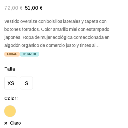
72,00
€
51,00
€
Vestido oversize con bolsillos laterales y tapeta con
botones forrados. Color amarillo miel con estampado
japonés. Ropa de mujer ecológica confeccionada en
algodón orgánico de comercio justo y tintes al…
LOCAL
ORGANIC
Talla
:
XS
S
Color
:
Claro