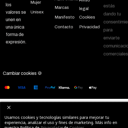
Mujer
los
estás
Marcas
legal
Unisex
valores se
dando tu
Manifesto
Cookies
unen en
consentimie
Contacto
Privacidad
una única
para
forma de
enviarte
expresión.
comunicaci
comerciales
Cambiar cookies 🍪
Usamos cookies y tecnologías similares para mejorar tu
experiencia, analizar el uso y fines de marketing. Más info en
nuestra Política de
Privacidad
y de
Cookies