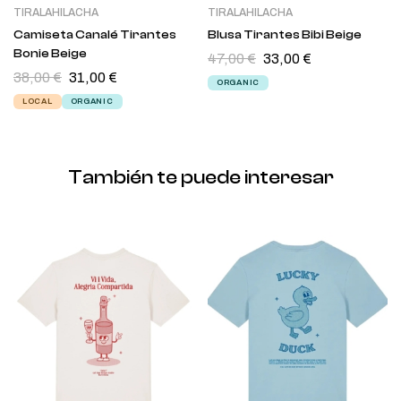
TIRALAHILACHA
TIRALAHILACHA
Camiseta Canalé Tirantes
Blusa Tirantes Bibi Beige
Bonie Beige
47,00
€
33,00
€
38,00
€
31,00
€
ORGANIC
LOCAL
ORGANIC
También te puede interesar