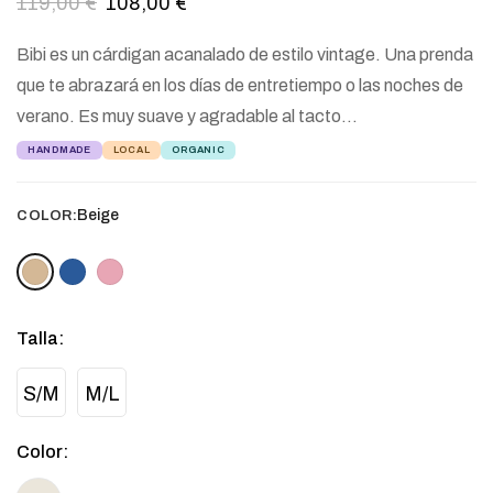
119,00
€
108,00
€
Bibi es un cárdigan acanalado de estilo vintage. Una prenda
que te abrazará en los días de entretiempo o las noches de
verano. Es muy suave y agradable al tacto…
HANDMADE
LOCAL
ORGANIC
Beige
COLOR:
Talla
:
S/M
M/L
Color
: