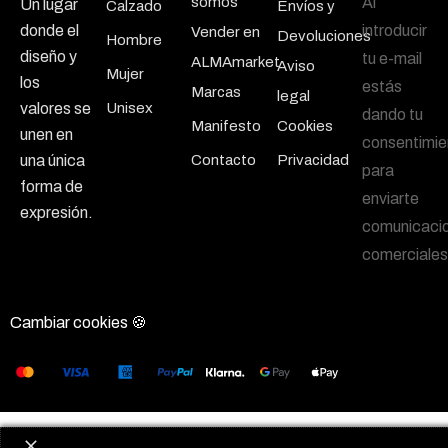
somos
Al
Un lugar
Calzado
Envíos y
introducir
donde el
Vender en
Devoluciones
Hombre
diseño y
tu e-mail
ALMAmarket
Aviso
Mujer
los
estás
Marcas
legal
Unisex
valores se
dando tu
Manifesto
Cookies
unen en
consentimie
Contacto
Privacidad
una única
para
forma de
enviarte
expresión.
comunicaci
comerciales
Cambiar cookies 🍪