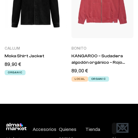
CAL·LUM
BONITO
Moka Shirt Jacket
KANGAROO – Sudadera
algodón orgánico – Rojo
89,90
€
babor
89,00
€
ORGANIC
LOCAL
ORGANIC
💌
Email
Accesorios
Quienes
Tienda