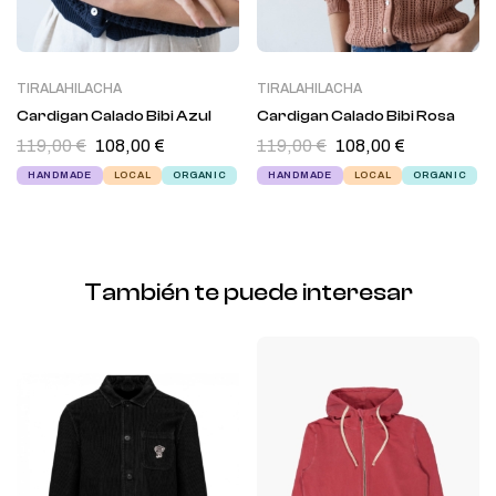
TIRALAHILACHA
TIRALAHILACHA
Cardigan Calado Bibi Azul
Cardigan Calado Bibi Rosa
119,00
€
108,00
€
119,00
€
108,00
€
HANDMADE
LOCAL
ORGANIC
HANDMADE
LOCAL
ORGANIC
También te puede interesar