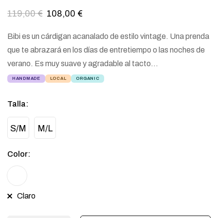
119,00
€
108,00
€
Bibi es un cárdigan acanalado de estilo vintage. Una prenda
que te abrazará en los días de entretiempo o las noches de
verano. Es muy suave y agradable al tacto…
HANDMADE
LOCAL
ORGANIC
Talla
:
S/M
M/L
Color
:
Claro