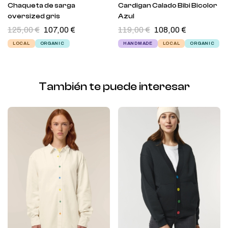
Chaqueta de sarga
Cardigan Calado Bibi Bicolor
oversized gris
Azul
125,00
€
107,00
€
119,00
€
108,00
€
LOCAL
ORGANIC
HANDMADE
LOCAL
ORGANIC
También te puede interesar