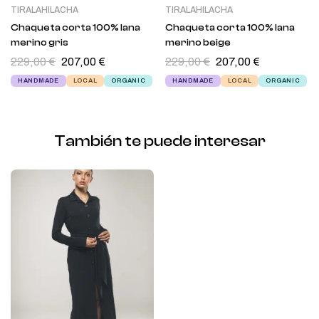
TIRALAHILACHA
TIRALAHILACHA
Chaqueta corta 100% lana
Chaqueta corta 100% lana
merino gris
merino beige
229,00
€
207,00
€
229,00
€
207,00
€
HANDMADE
LOCAL
ORGANIC
HANDMADE
LOCAL
ORGANIC
También te puede interesar