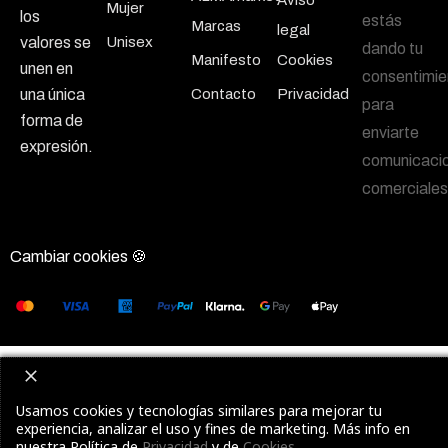
Mujer
los
estás
Marcas
legal
Unisex
valores se
dando tu
Manifesto
Cookies
unen en
consentimie
Contacto
Privacidad
una única
para
forma de
enviarte
expresión.
comunicaci
comerciales
Cambiar cookies 🍪
Usamos cookies y tecnologías similares para mejorar tu
experiencia, analizar el uso y fines de marketing. Más info en
nuestra Política de
Privacidad
y de
Cookies