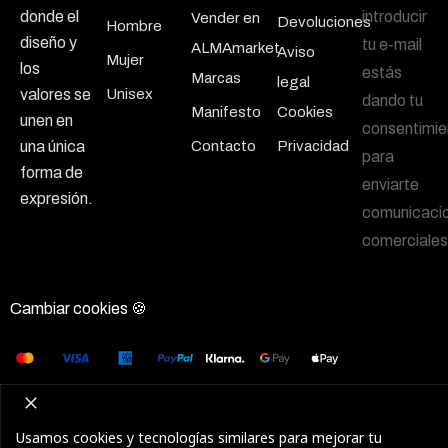
introducir
donde el
Vender en
Devoluciones
Hombre
diseño y
tu e-mail
ALMAmarket
Aviso
Mujer
los
estás
Marcas
legal
Unisex
valores se
dando tu
Manifesto
Cookies
unen en
consentimie
Contacto
Privacidad
una única
para
forma de
enviarte
expresión.
comunicaci
comerciales
Cambiar cookies 🍪
Usamos cookies y tecnologías similares para mejorar tu