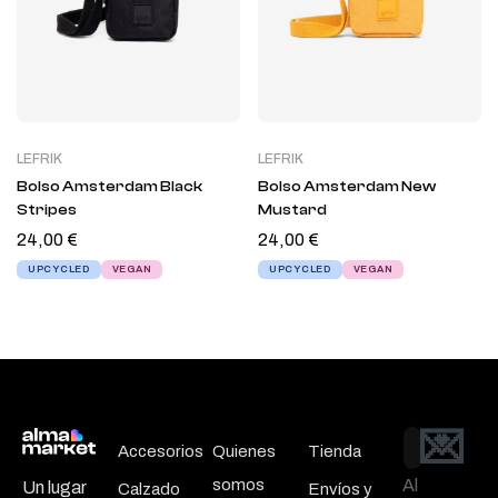
LEFRIK
LEFRIK
Bolso Amsterdam Black
Bolso Amsterdam New
Stripes
Mustard
24,00
€
24,00
€
UPCYCLED
VEGAN
UPCYCLED
VEGAN
💌
Email
Accesorios
Quienes
Tienda
somos
Al
Un lugar
Calzado
Envíos y