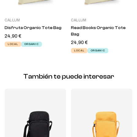
CAL·LUM
CAL·LUM
Disfruta Organic Tote Bag
Read Books Organic Tote
Bag
24,90
€
24,90
€
LOCAL
ORGANIC
LOCAL
ORGANIC
También te puede interesar