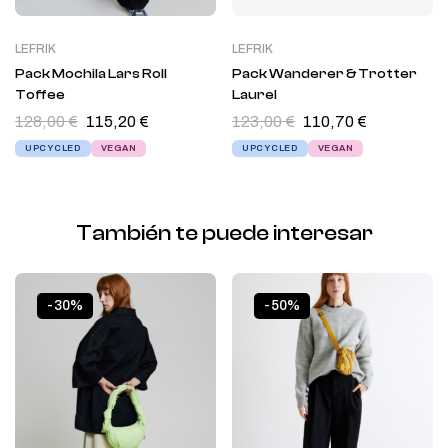
LEFRIK
LEFRIK
Pack Mochila Lars Roll
Pack Wanderer & Trotter
Toffee
Laurel
128,00
€
115,20
€
123,00
€
110,70
€
UPCYCLED
VEGAN
UPCYCLED
VEGAN
También te puede interesar
-30%
-50%