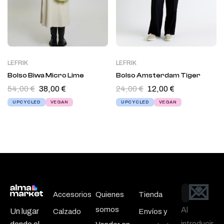
LEFRIK
LEFRIK
Bolso Biwa Micro Lime
Bolso Amsterdam Tiger
54,00
€
38,00
€
24,00
€
12,00
€
UPCYCLED
VEGAN
UPCYCLED
VEGAN
💌
Email
Accesorios
Quienes
Tienda
somos
Al
Un lugar
Calzado
Envíos y
introducir