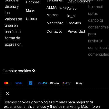
donde el
Vender en
Devoluciones
Hombre
diseño y
tu e-mail
ALMAmarket
Aviso
Mujer
los
estás
Marcas
legal
Unisex
valores se
dando tu
Manifesto
Cookies
unen en
consentimie
Contacto
Privacidad
una única
para
forma de
enviarte
expresión.
comunicaci
comerciales
Cambiar cookies 🍪
Usamos cookies y tecnologías similares para mejorar tu
experiencia, analizar el uso y fines de marketing. Más info en