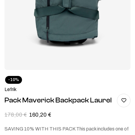
-10%
Lefrik
Pack Maverick Backpack Laurel
178,00
€
160,20
€
SAVING 10% WITH THIS PACK This pack includes one of