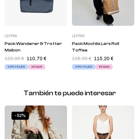
LEFRIK
LEFRIK
Pack Wanderer & Trotter
Pack Mochila Lars Roll
Maibon
Toffee
123,00
€
110,70
€
128,00
€
115,20
€
UPCYCLED
VEGAN
UPCYCLED
VEGAN
También te puede interesar
-52%