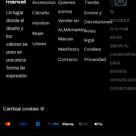
💌
Accesorios
Quienes
Tienda
somos
Al
Un lugar
Calzado
Envíos y
introducir
donde el
Vender en
Devoluciones
Hombre
diseño y
tu e-mail
ALMAmarket
Aviso
Mujer
los
estás
Marcas
legal
Unisex
valores se
dando tu
Manifesto
Cookies
unen en
consentimie
Contacto
Privacidad
una única
para
forma de
enviarte
expresión.
comunicaci
comerciales
Cambiar cookies 🍪