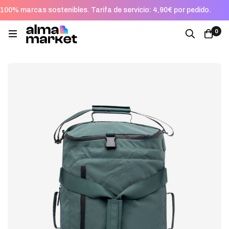
100% marcas sostenibles. Tarifa de servicio: 4,90€ por pedido.
0