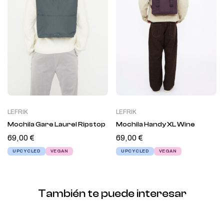
LEFRIK
LEFRIK
Mochila Gare Laurel Ripstop
Mochila Handy XL Wine
69,00
€
69,00
€
UPCYCLED
VEGAN
UPCYCLED
VEGAN
También te puede interesar