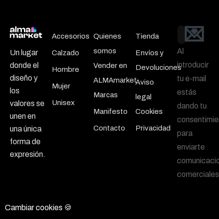
💌
Email
Accesorios
Quienes
Tienda
somos
Al
Un lugar
Calzado
Envíos y
introducir
donde el
Vender en
Devoluciones
Hombre
diseño y
tu e-mail
ALMAmarket
Aviso
Mujer
los
estás
Marcas
legal
Unisex
valores se
dando tu
Manifesto
Cookies
unen en
consentimie
Contacto
Privacidad
una única
para
forma de
enviarte
expresión.
comunicaci
comerciales
Cambiar cookies 🍪