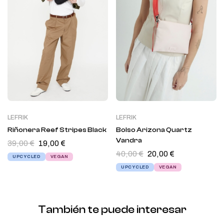
LEFRIK
LEFRIK
Riñonera Reef Stripes Black
Bolso Arizona Quartz
Vandra
39,00
€
19,00
€
40,00
€
20,00
€
UPCYCLED
VEGAN
UPCYCLED
VEGAN
También te puede interesar