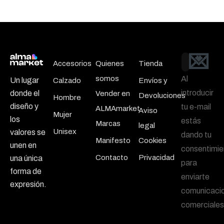
💌
Email
Accesorios
Quienes
Tienda
somos
Al
Un lugar
Calzado
Envíos y
introducir
donde el
Vender en
Devoluciones
Hombre
diseño y
tu e-mail
ALMAmarket
Aviso
Mujer
los
estás
Marcas
legal
Unisex
valores se
dando tu
Manifesto
Cookies
unen en
consentimie
Contacto
Privacidad
una única
para
forma de
enviarte
expresión.
comunicaci
comerciales