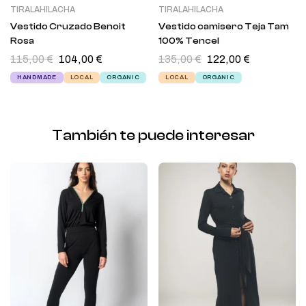
TIRALAHILACHA
TIRALAHILACHA
Vestido Cruzado Benoit
Vestido camisero Teja Tam
Rosa
100% Tencel
115,00
€
104,00
€
135,00
€
122,00
€
HANDMADE
LOCAL
ORGANIC
LOCAL
ORGANIC
También te puede interesar