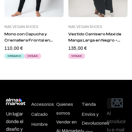
NAE VEGAN SHOES
NAE VEGAN SHOES
Mono con Capucha y
Vestido Camisero Maxi de
Cremallera Frontal en
Manga Larga en Negro –
Negro – Bernardette
Beatrice
110,00
€
135,00
€
ORGANIC
VEGAN
VEGAN
💌
Email
Accesorios
Quienes
Tienda
somos
Al
Un lugar
Calzado
Envíos y
introducir
donde el
Vender en
Devoluciones
Hombre
diseño y
tu e-mail
ALMAmarket
Aviso