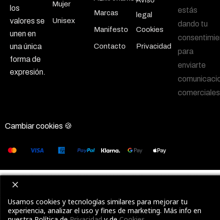
Mujer
los
estás
Marcas
legal
Unisex
valores se
dando tu
Manifesto
Cookies
unen en
consentimie
Contacto
Privacidad
una única
para
forma de
enviarte
expresión.
comunicaci
comerciales
Cambiar cookies 🍪
Usamos cookies y tecnologías similares para mejorar tu
experiencia, analizar el uso y fines de marketing. Más info en
nuestra Política de
Privacidad
y de
Cookies