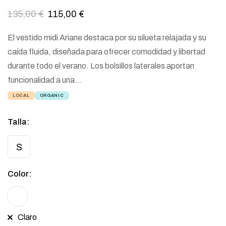
135,00
€
115,00
€
El vestido midi Ariane destaca por su silueta relajada y su
caída fluida, diseñada para ofrecer comodidad y libertad
durante todo el verano. Los bolsillos laterales aportan
funcionalidad a una…
LOCAL
ORGANIC
Talla
:
S
Color
:
Claro