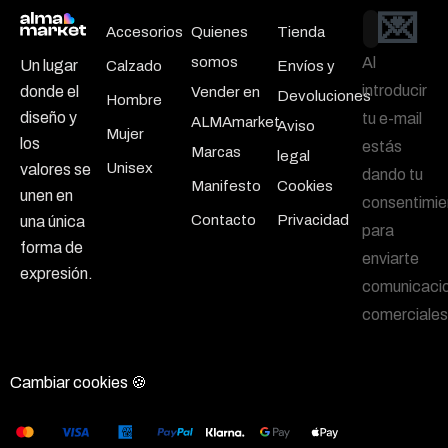
💌
Email
Accesorios
Quienes
Tienda
somos
Al
Un lugar
Calzado
Envíos y
introducir
donde el
Vender en
Devoluciones
Hombre
diseño y
tu e-mail
ALMAmarket
Aviso
Mujer
los
estás
Marcas
legal
Unisex
valores se
dando tu
Manifesto
Cookies
unen en
consentimie
Contacto
Privacidad
una única
para
forma de
enviarte
expresión.
comunicaci
comerciales
Cambiar cookies 🍪