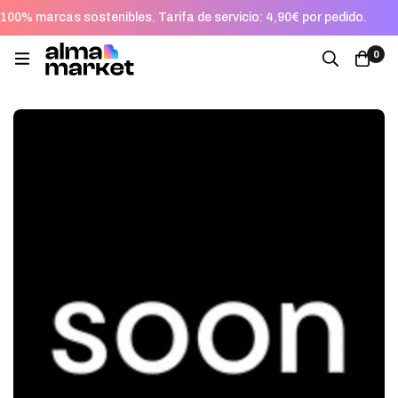
100% marcas sostenibles. Tarifa de servicio: 4,90€ por pedido.
0