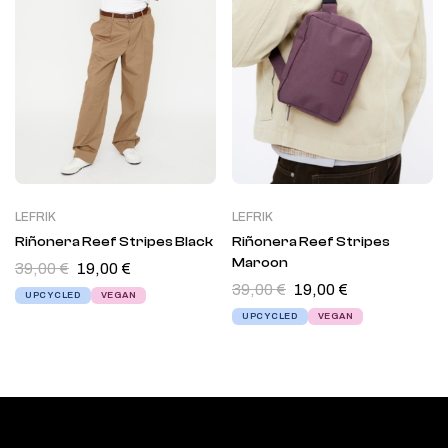
LEFRIK
LEFRIK
Riñonera Reef Stripes Black
Riñonera Reef Stripes
Maroon
39,00
€
19,00
€
39,00
€
19,00
€
UPCYCLED
VEGAN
UPCYCLED
VEGAN