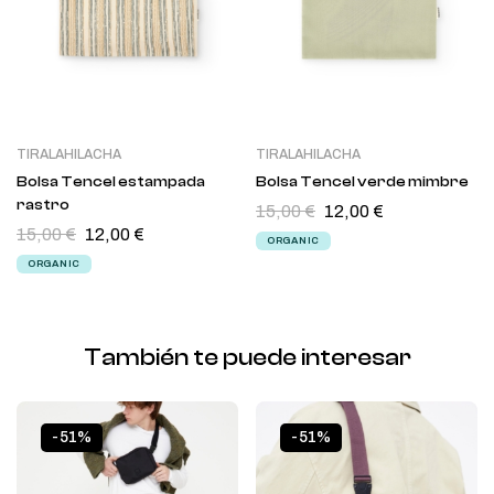
TIRALAHILACHA
TIRALAHILACHA
Bolsa Tencel estampada
Bolsa Tencel verde mimbre
rastro
15,00
€
12,00
€
15,00
€
12,00
€
ORGANIC
ORGANIC
También te puede interesar
-51%
-51%